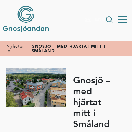
SV
|
ENG
Nyheter
GNOSJÖ – MED HJÄRTAT MITT I
•
SMÅLAND
Gnosjö –
med
hjärtat
mitt i
Småland