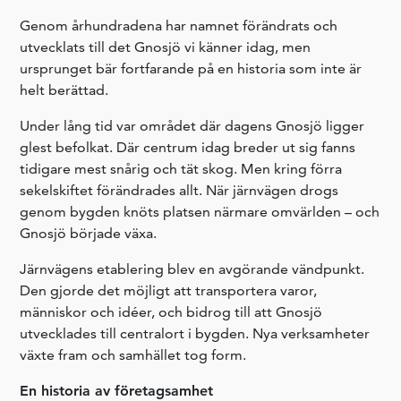
Genom århundradena har namnet förändrats och
utvecklats till det Gnosjö vi känner idag, men
ursprunget bär fortfarande på en historia som inte är
helt berättad.
Under lång tid var området där dagens Gnosjö ligger
glest befolkat. Där centrum idag breder ut sig fanns
tidigare mest snårig och tät skog. Men kring förra
sekelskiftet förändrades allt. När järnvägen drogs
genom bygden knöts platsen närmare omvärlden – och
Gnosjö började växa.
Järnvägens etablering blev en avgörande vändpunkt.
Den gjorde det möjligt att transportera varor,
människor och idéer, och bidrog till att Gnosjö
utvecklades till centralort i bygden. Nya verksamheter
växte fram och samhället tog form.
En historia av företagsamhet