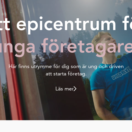
tt epicentrum f
unga företagar
Här finns utrymme för dig som är ung och driven
att starta företag.
Läs mer