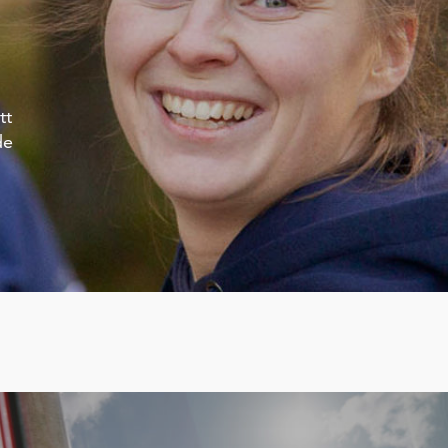
tt
de