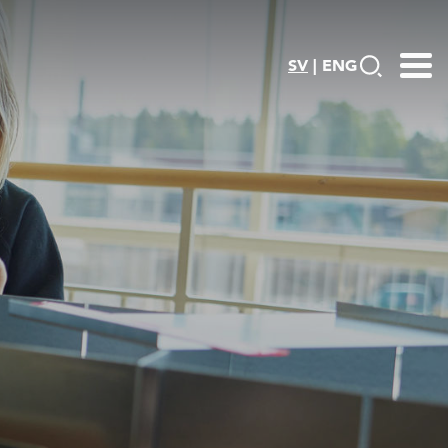
SV
|
ENG