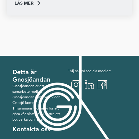
LÄS MER
Detta är
Följ oss på sociala medier:
Gnosjöandan
Gnosjöandan är ett
samarbete mellan
Gnosjöandans Näringsliv och
Gnosjö kommun.
Tillsammans jobbar vi för att
göra vår plats ännu bättre att
bo, verka och leva i.
Kontakta oss