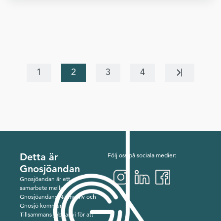
1
2
3
4
Detta är
Följ oss på sociala medier:
Gnosjöandan
Gnosjöandan är ett
samarbete mellan
Gnosjöandans Näringsliv och
Gnosjö kommun.
Tillsammans jobbar vi för att