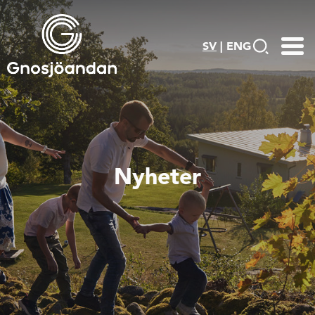
SV
|
ENG
Nyheter