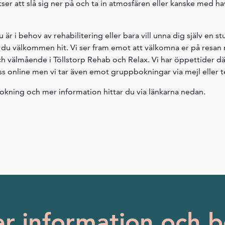
tser att slå sig ner på och ta in atmosfären eller kanske med ha
är i behov av rehabilitering eller bara vill unna dig själv en s
 du välkommen hit. Vi ser fram emot att välkomna er på resan
h välmående i Töllstorp Rehab och Relax. Vi har öppettider d
s online men vi tar även emot gruppbokningar via mejl eller t
okning och mer information hittar du via länkarna nedan.
r information och 