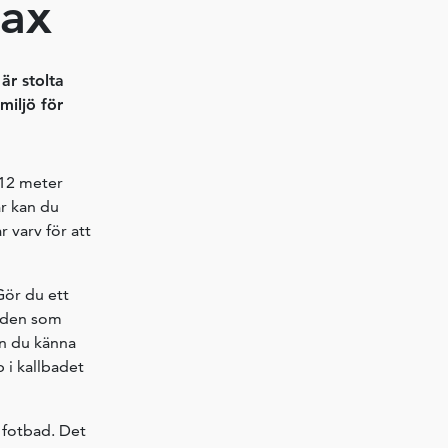
lax
är stolta
miljö för
 12 meter
är kan du
 varv för att
Gör du ett
ården som
an du känna
 i kallbadet
 fotbad. Det