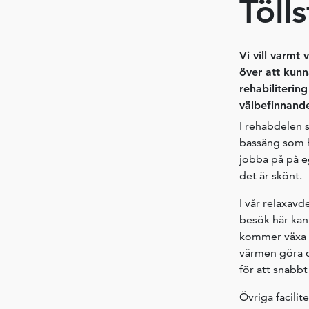
Töll
Vi vill varmt
över att kunn
rehabiliterin
välbefinnand
I rehabdelen 
bassäng som hå
jobba på på e
det är skönt.
I vår relaxav
besök här kan
kommer växa up
värmen göra d
för att snabbt
Övriga facili