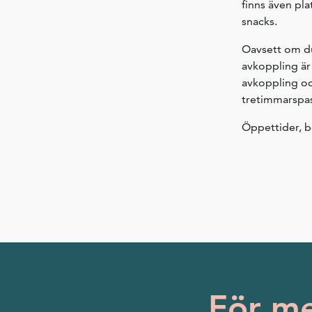
finns även pla
snacks.
Oavsett om du 
avkoppling är
avkoppling oc
tretimmarspas
Öppettider, b
För me