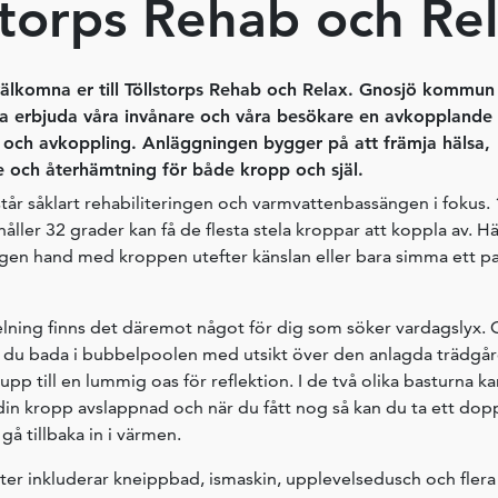
storps Rehab och Re
 välkomna er till Töllstorps Rehab och Relax. Gnosjö kommun 
a erbjuda våra invånare och våra besökare en avkopplande 
g och avkoppling. Anläggningen bygger på att främja hälsa,
e och återhämtning för både kropp och själ.
står såklart rehabiliteringen och varmvattenbassängen i fokus.
ller 32 grader kan få de flesta stela kroppar att koppla av. H
gen hand med kroppen utefter känslan eller bara simma ett par
delning finns det däremot något för dig som söker vardagslyx. 
 du bada i bubbelpoolen med utsikt över den anlagda trädg
p till en lummig oas för reflektion. I de två olika basturna k
in kropp avslappnad och när du fått nog så kan du ta ett dopp
 gå tillbaka in i värmen.
teter inkluderar kneippbad, ismaskin, upplevelsedusch och flera