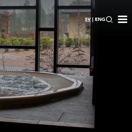
SV
|
ENG