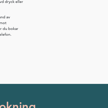
vd dryck eller
tund av
 mot
är du bokar
elefon.
bokning