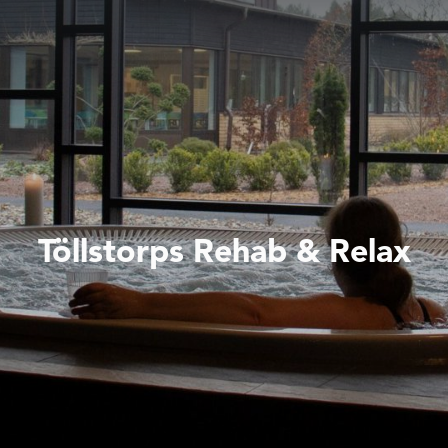
Töllstorps Rehab & Relax