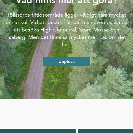
Vad finns mer att göra?
Töllstorps fritidsområde ligger väldigt nära mycket
annat kul. Vid ett besök här kan man även passa på
att besöka High Chaparral, Store Mosse och
Isaberg. Men det finns så mycket mer. Läs om det
här.
Uppleva