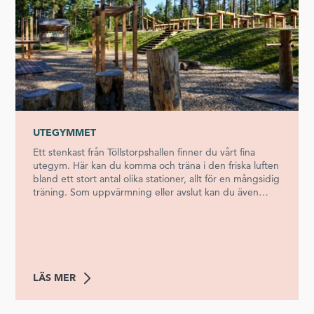
UTEGYMMET
Ett stenkast från Töllstorpshallen finner du vårt fina
utegym. Här kan du komma och träna i den friska luften
bland ett stort antal olika stationer, allt för en mångsidig
träning. Som uppvärmning eller avslut kan du även
springa en runda då utegymmet ligger mitt bland våra
motionsspår. All träning på vårt utegym sker på egen
risk.
LÄS MER