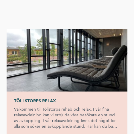
TÖLLSTORPS RELAX
Välkommen till Töllstorps rehab och relax. I vår fina
relaxavdelning kan vi erbjuda våra besökare en stund
av avkoppling. I vår relaxavdelning finns det något för
alla som söker en avkopplande stund. Här kan du bada
i bubbelpool, bada i två olika sorters bastu som du kan