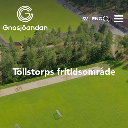
SV
|
ENG
Töllstorps fritidsområde