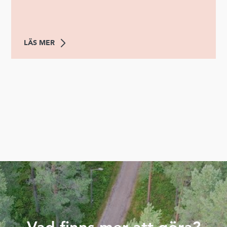
som gäller. Runt sjön finns det olika grillplatser och
vindskydd för den som vill ta med sig fika och ta en
paus i fiskandet.
LÄS MER