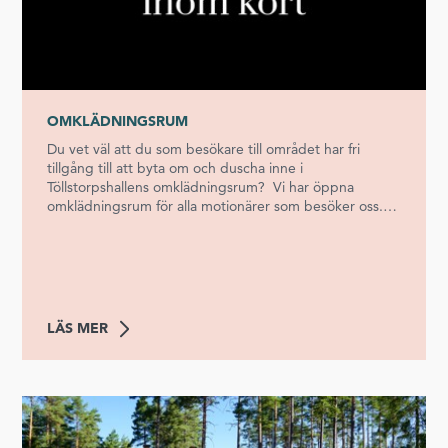
OMKLÄDNINGSRUM
Du vet väl att du som besökare till området har fri
tillgång till att byta om och duscha inne i
Töllstorpshallens omklädningsrum? Vi har öppna
omklädningsrum för alla motionärer som besöker oss.
Dessa finner du motionsdelen av Töllstorpshallen. Det
finns totalt fyra omklädningsrum (nummer 5, 6, 7 och
8), två för dam och två för herr. Vi har även bastu i
omklädningsrum 6 och 7. Öppettiderna för dessa
omklädningsrum är 04.00 - 23.00. Bastun är igång
tisdag till fredag, 17.00 - 20.00. Öppettiderna kan
LÄS MER
variera under röda dagar och helgdagar.