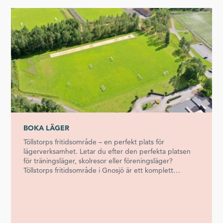
BOKA LÄGER
Töllstorps fritidsområde – en perfekt plats för
lägerverksamhet. Letar du efter den perfekta platsen
för träningsläger, skolresor eller föreningsläger?
Töllstorps fritidsområde i Gnosjö är ett komplett
lägercenter mitt i Småland med full tillgång till träning-
och boendemöjligheter. Här samlas varje år ett antal
föreningar, lag och grupper för att träna, utvecklas och
umgås i en inspirerande miljö. Idrott, träning och
återhämtning, allt på ett ställeTöllstorp erbjuder ett