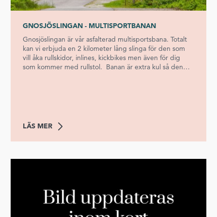
GNOSJÖSLINGAN - MULTISPORTBANAN
Gnosjöslingan är vår asfalterad multisportsbana. Totalt
kan vi erbjuda en 2 kilometer lång slinga för den som
vill åka rullskidor, inlines, kickbikes men även för dig
som kommer med rullstol. Banan är extra kul så den
också innehåller lite kurvor och höjdskillnader vilket har
gjort den till ett uppskattat inslag för alla föreningar och
klubbar som kommer och har läger på Töllstorps
fritidsområde. När det finns tillräckligt med snö
prepareras slingan med skidspår och utrymme för
fristilsåkning. Slingan är belyst och i kanten finns även
LÄS MER
en gruslagd del.