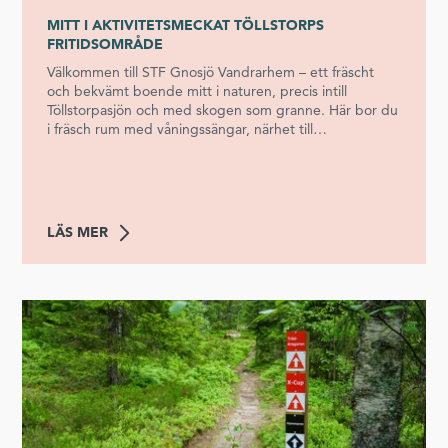
MITT I AKTIVITETSMECKAT TÖLLSTORPS
FRITIDSOMRÅDE
Välkommen till STF Gnosjö Vandrarhem – ett fräscht
och bekvämt boende mitt i naturen, precis intill
Töllstorpasjön och med skogen som granne. Här bor du
i fräsch rum med våningssängar, närhet till
gemensamma duschar och toaletter samt ett fullt
utrustat gemensamt kök. Alla rum har en egen uteplats
– perfekt för morgonkaffet eller kvällens lugna stund.
Boendet är tillgänglighetsanpassat och passar lika bra
för familjen, träningsgruppen som naturälskaren. En
LÄS MER
aktiv vistelse – året runtMed Töllstorps fritidsområde
precis utanför dörren har du allt du behöver för en aktiv
och inspirerande vistelse. Här finns konstgräsplan,
simhall, bastu, gym och motionsspår i varierande
terräng – allt i naturskön miljö. Spela bordtennis eller
bara njut av stillheten runt sjön. Under simhallens
öppettider finns café för fika eller enklare förtäring.
Frukost erbjuds dagligen under högsäsong, övrig tid
mot förbokning. In- och utcheckningIncheckning sker i
Töllstorpshallens reception – kom ihåg att kontrollera
öppettider i förväg. Ankommer du utanför ordinarie