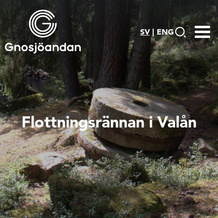
SV
|
ENG
Flottningsrännan i Valån