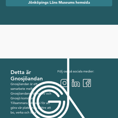
Jönköpings Läns Museums hemsida
Detta är
Följ oss på sociala medier:
Gnosjöandan
Gnosjöandan är ett
samarbete mellan
Gnosjöandans Näringsliv och
Gnosjö kommun.
Tillsammans jobbar vi för att
göra vår plats ännu bättre att
bo, verka och leva i.