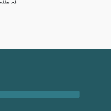
vecklas och
n