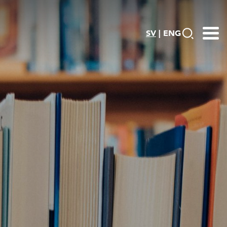
SV
|
ENG