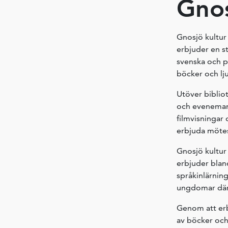
Gnos
Gnosjö kultur 
erbjuder en st
svenska och på
böcker och lj
Utöver bibliot
och evenemang
filmvisningar 
erbjuda mötes
Gnosjö kultur 
erbjuder blan
språkinlärning
ungdomar där m
Genom att erb
av böcker och