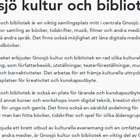
jö kultur och biblio
och bibliotek är en viktig samlingsplats mitt i centrala Gnosjö.
or samling av böcker, tidskrifter, musik, filmer och andra med
 andra språk. Det finns också möjlighet att låna digitala medi
udböcker.
eket erbjuder Gnosjö kultur och bibliotek en rad olika kulturell
, som författarbesök, utställningar, teaterföreställningar, mu
och barnaktiviteter. Det arbetas för att främja kulturella uttryck
platser för kreativitet och kunskapsutbyte.
och bibliotek är också en plats för lärande och kunskapsutbyte
d annat kurser och workshops inom digital teknik, kreativt skr
 för unga och gamla. Det finns också en särskild avdelning för
an kan hitta böcker, tidskrifter och spel för olika åldersgrup
juda ett brett utbud av kulturella evenemang och en omfatt
 andra medier, är Gnosjö kultur och bibliotek en viktig del av