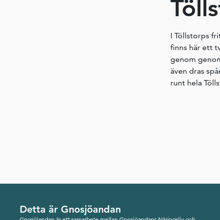
Töll
I Töllstorps f
finns här ett 
genom genom o
även dras spår
runt hela Töll
Detta är Gnosjöandan
Gnosjöandan är ett samarbete mellan Gnosjöandans Näringsliv och