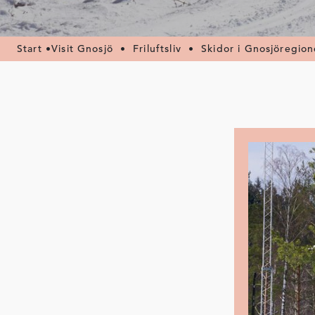
Start
•
Visit Gnosjö
•
Friluftsliv
•
Skidor i Gnosjöregio