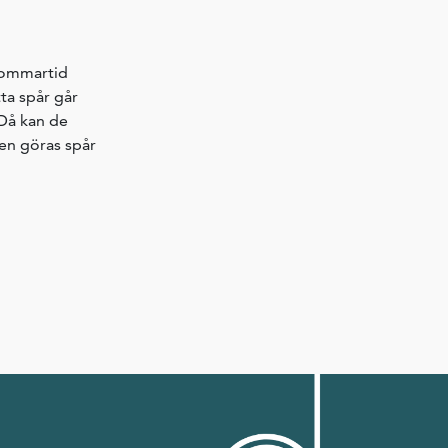
 Sommartid
ta spår går
 Då kan de
ven göras spår