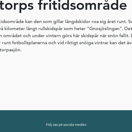
storps fritidsområde
ritidsområde kan den som gillar längdskidor roa sig året runt.
två kilometer långt rullskidspår som heter "Gnosjöslingan". Det
mrådet och under vintern görs här skidspår när snön fallit.
 runt fotbollsplanerna och vid riktigt snöiga vintrar kan det ä
storpasjön.
Följ oss på sociala medier: