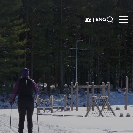
SV
|
ENG