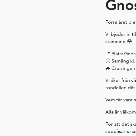
Gnos
Förra året ble
Vi bjuder in t
stämning 🤩
📍 Plats: Gnos
🕔 Samling kl.
🚗 Cruisingen 
Vi åker från 
rondellen där 
Vem får vara
Alla är välkom
För att det ska
soppåsarna som