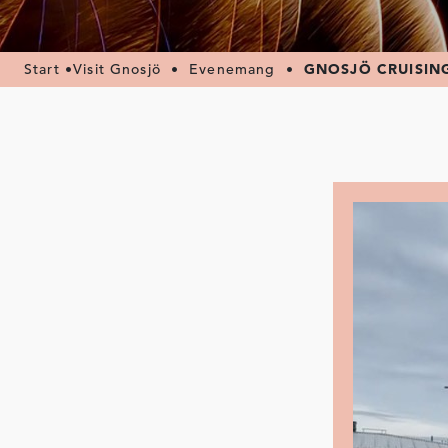
Start
•
Visit Gnosjö
•
Evenemang
•
GNOSJÖ CRUISIN