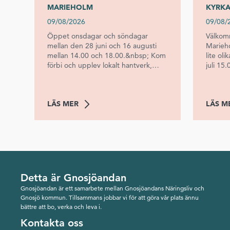
MARIEHOLM
KYRK
09/08/2026
09/08/
Öppet onsdagar och söndagar
Välkomm
mellan den 28 juni och 16 augusti
Marieho
mellan 14.00 och 18.00.&nbsp; Kom
lite ol
förbi och upplev lokalt hantverk,
juli 1
hembakat fika och glass till stora och
Johan K
små. Passa även på att besöka det
15.00 
fina museet i den Gamla Fabriken
musikP
LÄS MER
LÄS M
där du kan ta del av Marieholms
Ing-Ma
historia. Om du inte varit där så är
15.45La
du varmt välkommen!&nbsp; PS.
historia
Glöm inte att den 1 juli är det
aug 15
motorträff från 17.00!&nbsp;
Märta-Le
Tommy
Detta är Gnosjöandan
Gnosjöandan är ett samarbete mellan Gnosjöandans Näringsliv och
Gnosjö kommun. Tillsammans jobbar vi för att göra vår plats ännu
bättre att bo, verka och leva i.
Kontakta oss