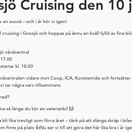
jö Cruising den 10 j
v en succé – och i år kör vi igen!
ill cruising i Gnosjö och hoppas på ännu en kväll fylld av fina bil
jö vårdcentral
 17.00
startar kl. 18.00
vårdcentralen vidare mot Coop, ICA, Konstsmide och fortsätte
vi tar några varv tillsammans.
 med?
na så länge du kör en veteranbil 🙌
 bli lika trevligt som förra året – tänk på att slänga skräp i bilen
 finns på plats 👍Nu ser vi till att göra det här lika bra i år ige