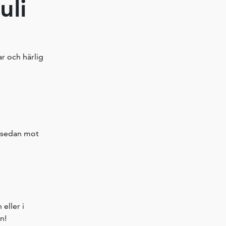
uli
ar och härlig
r sedan mot
 eller i
n!